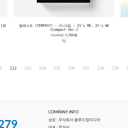
 [랜
템페스트 (TEMPEST) - 미니1집 : It’s ME, It's WE
[Compact Ver.]
14,500원
11,900원
1
232
233
234
235
236
237
238
239
COMPANY INFO
상호 : 주식회사 블루드림미디어
279
대표 : 장상수