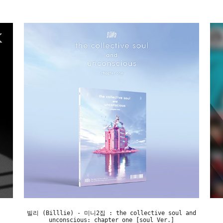
]
빌리 (Billlie) - 미니2집 : the collective soul and
unconscious: chapter one [soul Ver.]