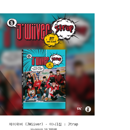
제이위버 (JWiiver) - 미니1집 : Jtrap
20,000원
16,300원