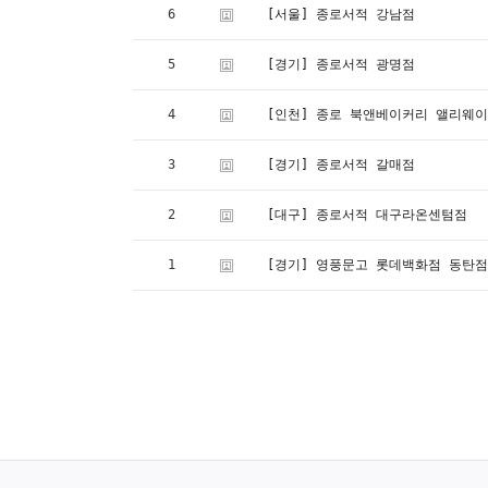
6
[서울] 종로서적 강남점
5
[경기] 종로서적 광명점
4
[인천] 종로 북앤베이커리 앨리웨
3
[경기] 종로서적 갈매점
2
[대구] 종로서적 대구라온센텀점
1
[경기] 영풍문고 롯데백화점 동탄점