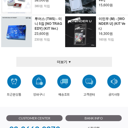
15,600원
380원 적립
투어스 (TWS) - 미
이민우 (M) - [WO
니 5집 [NO TRAG
NDER U] (KiT Ve
EDY] (KiT Ver.)
r.)
23,600원
16,300원
230원 적립
160원 적립
더보기 ▼
최근본상품
장바구니
배송조회
고객센터
공지사항
CUSTOMER CENTER
BANK INFO
신한은행