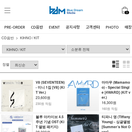
0
PRE-ORDER
CD음반
EVENT
공지사항
고객센터
PHOTO
매장
CD음반
KIHNO / KIT
정렬
V8 (SEVENTEEN)
마마무 (Mamamo
- 미니 1집 [V8] (Ki
o) - Special Singl
T Ver.)
e [4WARD] (KiT v
er.)
23,600원
16,300원
230원 적립
160원 적립
블루 아카이브 4.5
티파니 영 (Tiffany
주년 기념 OST (Ki
Young) - 싱글앨범
T 앨범 패키지)
[Summer’s Not O
ver]
38,000원