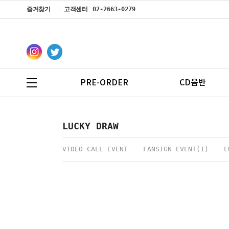
즐겨찾기
고객센터
02-2663-0279
PRE-ORDER
CD음반
LUCKY DRAW
VIDEO CALL EVENT
FANSIGN EVENT(1)
L