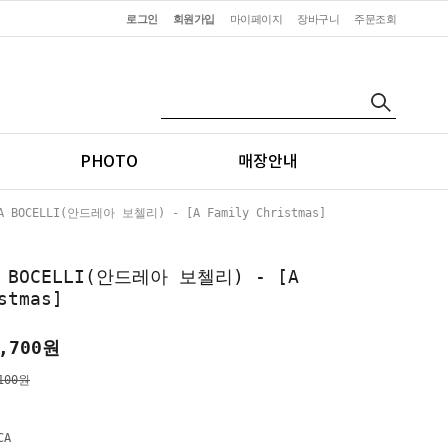
로그인
회원가입
마이페이지
장바구니
주문조회
PHOTO
매장안내
A BOCELLI(안드레아 보첼리) - [A Family Christmas]
EA BOCELLI(안드레아 보첼리) - [A
stmas]
,700
원
100원
CA