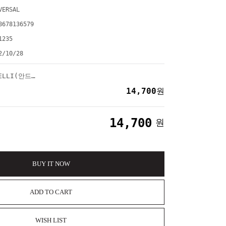
VERSAL
8678136579
1235
2/10/28
[CD] ANDREA BOCELLI(안드레아 보첼리) - [A Family Christmas]
14,700
원
14,700
원
BUY IT NOW
ADD TO CART
WISH LIST