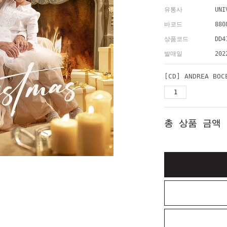
유통사
UNI
바코드
880
상품코드
DD4
발매일
202
총 상품 금액