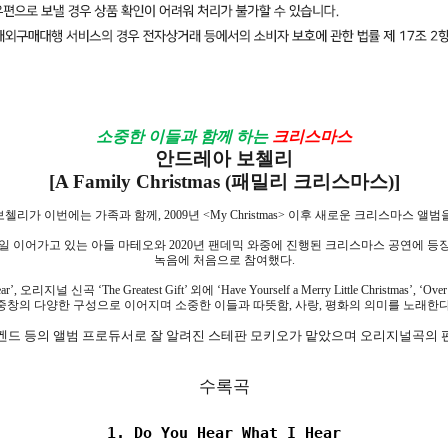
소중한 이들과 함께 하는
크리스마스
안드레아 보첼리
[A Family Christmas (
패밀리 크리스마스
)]
보첼리가 이번에는 가족과 함께
, 2009
년
<My Christmas>
이후 새로운 크리스마스 앨범
일 이어가고 있는 아들 마테오와
2020
년 팬데믹 와중에 진행된 크리스마스 공연에 등
녹음에 처음으로 참여했다
.
ar’,
오리지널 신곡
‘The Greatest Gift’
외에
‘Have Yourself a Merry Little Christmas’, ‘Ove
중창의 다양한 구성으로 이어지며 소중한 이들과 따뜻함
,
사랑
,
평화의 의미를 노래한
켄드 등의 앨범 프로듀서로 잘 알려진 스테판 모키오가 맡았으며 오리지널곡의
수록곡
1. Do You Hear What I Hear