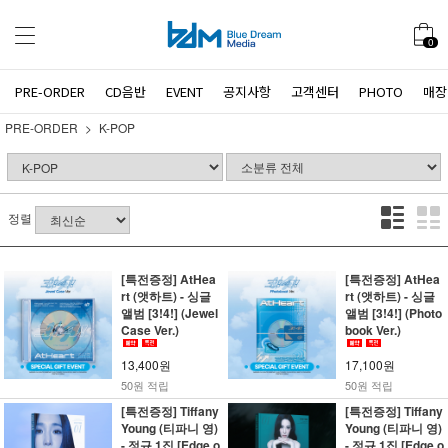
0
PRE-ORDER
CD음반
EVENT
공지사항
고객센터
PHOTO
매장
PRE-ORDER
K-POP
정렬
[특전증정] AtHea
[특전증정] AtHea
rt (앳하트) - 싱글
rt (앳하트) - 싱글
앨범 [3!4!] (Jewel
앨범 [3!4!] (Photo
Case Ver.)
book Ver.)
13,400원
17,100원
50원 적립
50원 적립
[특전증정] Tiffany
[특전증정] Tiffany
Young (티파니 영)
Young (티파니 영)
- 정규 1집 [ Edge o
- 정규 1집 [ Edge o