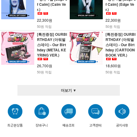
f Calm] ( Calm Ve
f Calm] (Edge Ve
r.)
r.)
22,300원
22,300원
50원 적립
50원 적립
[특전증정] OURBI
[특전증정] OURBI
RTHDAY (아워벌
RTHDAY (아워벌
스데이) - Our Birt
스데이) - Our Birt
hday (METAL KE
hday (CARTOON
YRING VER.)
BOOK VER.)
26,700원
18,600원
50원 적립
50원 적립
더보기 ▼
최근본상품
장바구니
배송조회
고객센터
공지사항