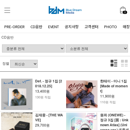
0
PRE-ORDER
CD음반
EVENT
공지사항
고객센터
PHOTO
매장
CD음반
정렬
Def. - 정규 1집 [2
한태이 - 미니 1집
018.12.25]
[Made of momen
t]
13,400원
11,900원
130원 적립
110원 적립
김재중 - [THE WA
원위 (ONEWE) -
VE]
정규 3집 [面 : Unk
nown Atlas] (Uni
29,700원
verse ver.) (5종세