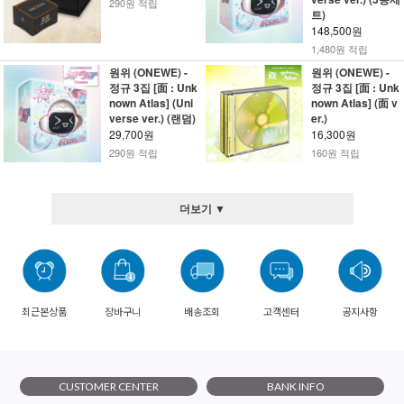
290원 적립
트)
148,500원
1,480원 적립
원위 (ONEWE) -
원위 (ONEWE) -
정규 3집 [面 : Unk
정규 3집 [面 : Unk
nown Atlas] (Uni
nown Atlas] (面 v
verse ver.) (랜덤)
er.)
29,700원
16,300원
290원 적립
160원 적립
더보기 ▼
최근본상품
장바구니
배송조회
고객센터
공지사항
CUSTOMER CENTER
BANK INFO