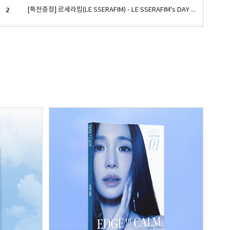
3
TREASURE(트레저) - [THE SECOND STEP : CHAPTER TWO] 2nd MINI ALBUM YG TAG ALBUM (RANDOM ver.) [4종 중 랜덤 1종]
4
Stray Kids (스트레이 키즈) MAXIDENT (GO ver. 한정반)