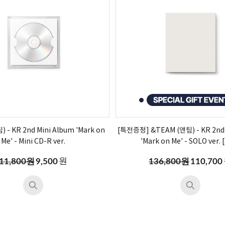
 - KR 2nd Mini Album 'Mark on
[특전증정] &TEAM (앤팀) - KR 2nd 
Me' - Mini CD-R ver.
'Mark on Me' - SOLO ver.
원
11,800원
9,500
136,800원
110,700