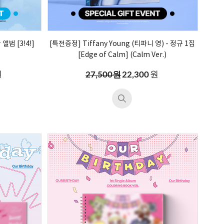
앨범 [3!4!]
[특전증정] Tiffany Young (티파니 영) - 정규 1집
[ Edge of Calm] ( Calm Ver.)
원
원
27,500원
22,300