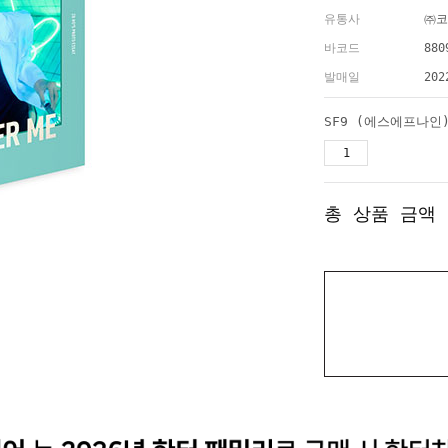
유통사
㈜코
바코드
880
발매일
202
총 상품 금액