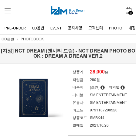
0
PRE-ORDER
CD음반
EVENT
공지사항
고객센터
PHOTO
매장
CD음반
PHOTOBOOK
[지성] NCT DREAM (엔시티 드림) - NCT DREAM PHOTO BO
OK : DREAM A DREAM VER.2
28,000
상품가
원
적립금
280원
배송비
(조건)
지역별
레이블
SM ENTERTAINMENT
유통사
SM ENTERTAINMENT
바코드
9791187290520
상품코드
SMBK44
발매일
2021/10/26