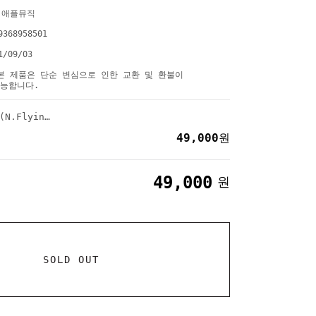
)애플뮤직
9368958501
1/09/03
본 제품은 단순 변심으로 인한 교환 및 환불이
능합니다.
[포토북] 엔플라잉 (N.Flying ) - 1st Photo Book [Light in the Dark]
49,000
원
49,000
원
SOLD OUT