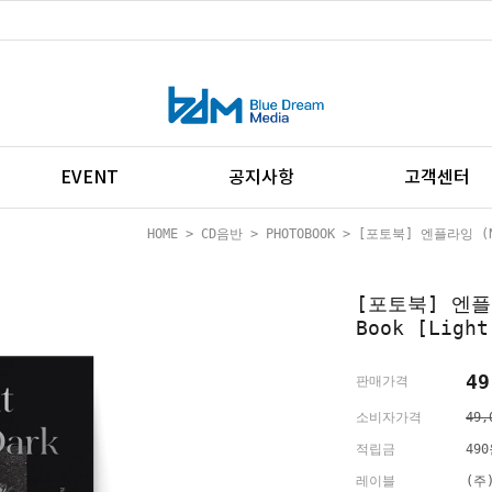
EVENT
공지사항
고객센터
HOME
>
CD음반
>
PHOTOBOOK
> [포토북] 엔플라잉 (N.Fl
[포토북] 엔플라
Book [Light
49
판매가격
소비자가격
49,
적립금
49
레이블
(주