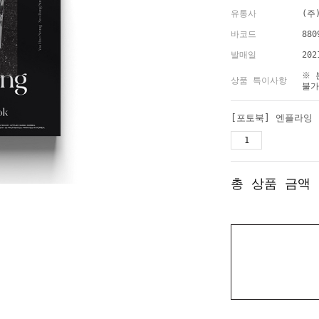
유통사
(주
바코드
880
발매일
202
※ 
상품 특이사항
불가
총 상품 금액