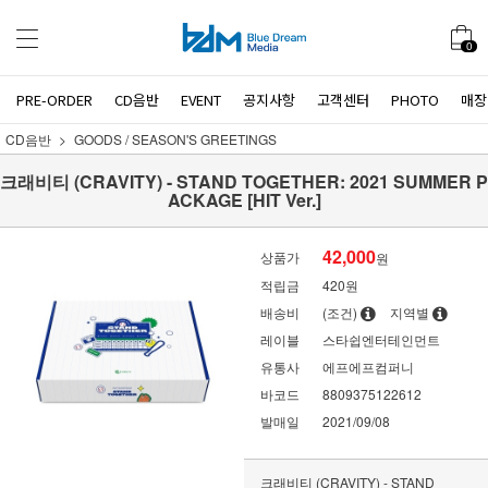
0
PRE-ORDER
CD음반
EVENT
공지사항
고객센터
PHOTO
매장
CD음반
GOODS / SEASON'S GREETINGS
크래비티 (CRAVITY) - STAND TOGETHER: 2021 SUMMER P
ACKAGE [HIT Ver.]
42,000
상품가
원
적립금
420원
배송비
(조건)
지역별
레이블
스타쉽엔터테인먼트
유통사
에프에프컴퍼니
바코드
8809375122612
발매일
2021/09/08
크래비티 (CRAVITY) - STAND