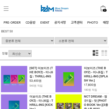
0
PRE-ORDER
CD음반
EVENT
공지사항
고객센터
PHOTO
매장
BEST 50
정렬
[SET] 더보이즈 (T
더보이즈 (THE B
HE BOYZ) - 미니6
OYZ) - 미니6집 : T
집 : THRILL-ING
HRILL-ING [SPLA
SH Ver.]
53,400원
17,800원
540원 적립
180원 적립
더보이즈 (THE B
NCT DREAM - 정
OYZ) - 미니6집 : T
규1집 : 맛 [PHOT
HRILL-ING [KICK
O BOOK Ver.][3종
Ver.]
중 1종 랜덤]