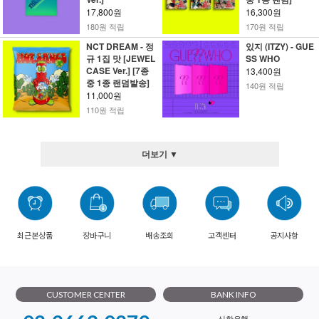
17,800원
16,300원
180원 적립
170원 적립
NCT DREAM - 정
있지 (ITZY) - GUE
규 1집 맛 [JEWEL
SS WHO
CASE Ver.] [7종
13,400원
중 1종 랜덤발송]
140원 적립
11,000원
110원 적립
더보기 ▼
최근본상품
장바구니
배송조회
고객센터
공지사항
CUSTOMER CENTER
BANK INFO
신한은행