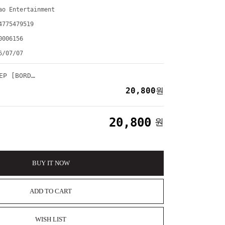
ao Entertainment
4775479519
0006156
6/07/07
기현 (KIHYUN) - EP [BORDERLINE] (THE 3rd JOURNEY VER.)
20,800
원
20,800
원
BUY IT NOW
ADD TO CART
WISH LIST