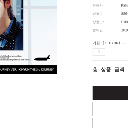
유통사
Kak
바코드
880
상품코드
L10
발매일
202
총 상품 금액