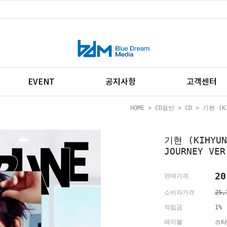
EVENT
공지사항
고객센터
HOME
>
CD음반
>
CD
> 기현 (KIH
기현 (KIHYUN
JOURNEY VER
20
판매가격
소비자가격
25,
적립금
1%
레이블
스타