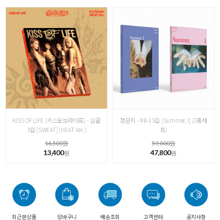
KISS OF LIFE (키스오브라이프) - 싱글
정은지 - 미니 5집 [Summer, I] (2종세
3집 [ SWEAT] (HEAT Ver.)
트)
16,500원
59,000원
13,400
47,800
원
원
최근본상품
장바구니
배송조회
고객센터
공지사항