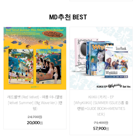
MD추천 BEST
레드벨벳 (Red Velvet) - 여름 미니앨범
KiiiKiii (키키) - EP
[Velvet Summer] (Big Wave Ver.) (랜
[WhyKiiiKiii] (SUMMER ISSUE(5종 중
덤)
랜덤)+GUIDE BOOK+AMENITIES
VER.)
24,700원
20,000
71,400원
원
57,900
원