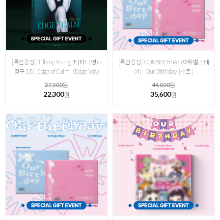
[특전증정] Tiffany Young (티파니 영) -
[특전증정] OURBIRTHDAY (아워벌스데
정규 1집 [ Edge of Calm] (Edge Ver.)
이) - Our Birthday [세트]
27,500원
44,000원
22,300
35,600
원
원