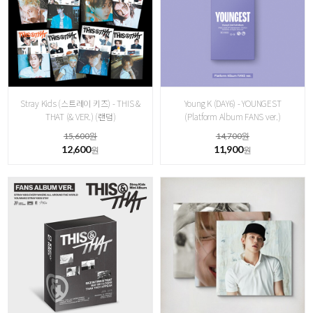
Stray Kids (스트레이 키즈) - THIS &
Young K (DAY6) - YOUNGEST
THAT (& VER.) (랜덤)
(Platform Album FANS ver.)
15,600원
14,700원
12,600
11,900
원
원