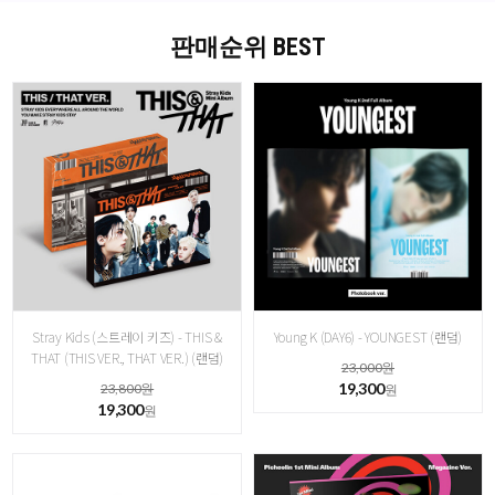
판매순위 BEST
Stray Kids (스트레이 키즈) - THIS &
Young K (DAY6) - YOUNGEST (랜덤)
THAT (THIS VER., THAT VER.) (랜덤)
23,000원
19,300
23,800원
원
19,300
원