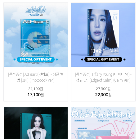
[특전증정] AtHeart (앳하트) - 싱글 앨
[특전증정] Tiffany Young (티파니 영) -
범 [3!4!] (Photobook Ver.)
정규 1집 [ Edge of Calm] ( Calm Ver.)
21,100원
27,500원
17,100
22,300
원
원