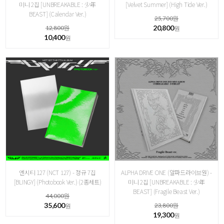
미니 2집 [ UNBREAKABLE : 少年
[Velvet Summer] (High Tide Ver.)
BEAST] ( Calendar Ver.)
25,700원
20,800
12,800원
원
10,400
원
엔시티 127 (NCT 127) - 정규 7집
ALPHA DRIVE ONE (알파드라이브원) -
[BLINGY] (Photobook Ver.) (2종세트)
미니 2집 [ UNBREAKABLE : 少年
BEAST] ( Fragile Beast Ver.)
44,000원
35,600
23,800원
원
19,300
원