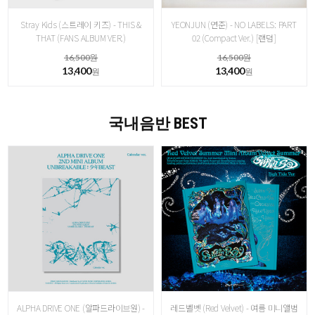
Stray Kids (스트레이 키즈) - THIS &
YEONJUN (연준) - NO LABELS: PART
THAT (FANS ALBUM VER.)
02 (Compact Ver.) [랜덤]
16,500원
16,500원
13,400
13,400
원
원
국내음반 BEST
ALPHA DRIVE ONE (알파드라이브원) -
레드벨벳 (Red Velvet) - 여름 미니앨범