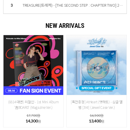
3
TREASURE(트레저) - [THE SECOND STEP : CHAPTER TWO] 2nd MINI ALBUM YG TAG ALBUM (RANDOM ver.) [4종 중 랜덤 1종]
4
Stray Kids (스트레이 키즈) MAXIDENT (GO ver. 한정반)
NEW ARRIVALS
(0814 대면) 피철인 - 1st Mini Album
[특전증정] AtHeart (앳하트) - 싱글 앨
'吉BOARD' (Magazine Ver.)
범 [3!4!] (Jewel Case Ver.)
17,700원
16,500원
14,300
13,400
원
원