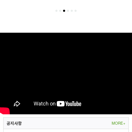
1
[특전증정] 르세라핌(LE SSERAFIM) - LENIVERSE PHOTOBOOK : FIMbidi-Bobbidi-Boo
2
[특전증정] 르세라핌(LE SSERAFIM) - LE SSERAFIM's DAY OFF IN JEJU PHOTOBOOK
공지사항
MORE+