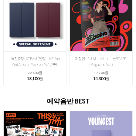
[특전증정] &TEAM (앤팀) - KR 2nd
피철인 - 1st Mini Album '吉BOARD'
Mini Album 'Mark on Me' [랜덤]
(Magazine Ver.)
22,400원
17,700원
18,100
14,300
원
원
예약음반 BEST