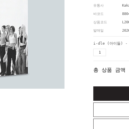
유통사
Kak
바코드
880
상품코드
L20
발매일
202
총 상품 금액