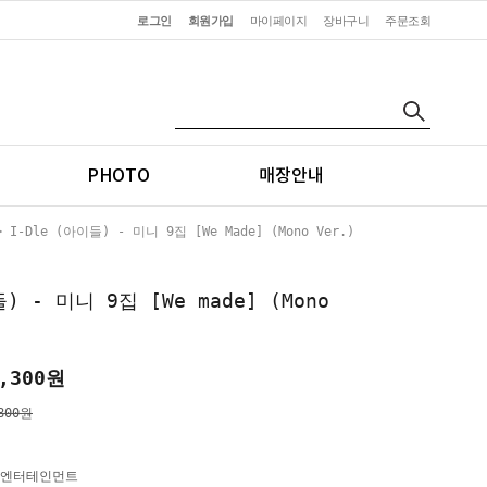
로그인
회원가입
마이페이지
장바구니
주문조회
PHOTO
매장안내
 I-Dle (아이들) - 미니 9집 [We Made] (Mono Ver.)
) - 미니 9집 [We made] (Mono
,300
원
800원
엔터테인먼트