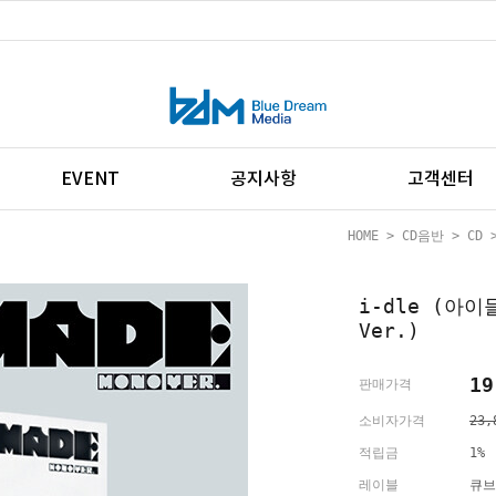
EVENT
공지사항
고객센터
HOME
>
CD음반
>
CD
>
i-dle (아이들
Ver.)
19
판매가격
소비자가격
23,
적립금
1%
레이블
큐브