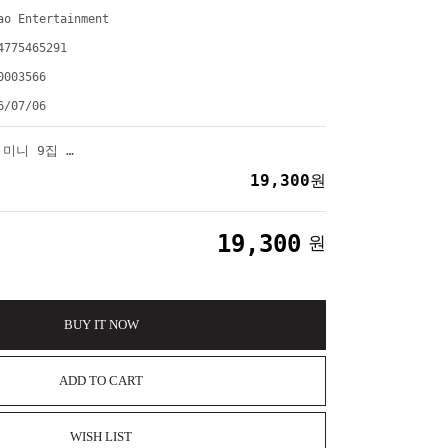
ao Entertainment
4775465291
0003566
6/07/06
i-dle (아이들) - 미니 9집 [We made] (Mono Ver.)
19,300
원
19,300
원
BUY IT NOW
ADD TO CART
WISH LIST