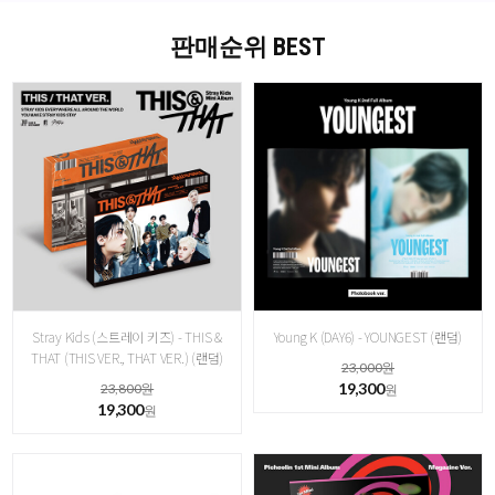
판매순위 BEST
Stray Kids (스트레이 키즈) - THIS &
Young K (DAY6) - YOUNGEST (랜덤)
THAT (THIS VER., THAT VER.) (랜덤)
23,000원
19,300
23,800원
원
19,300
원