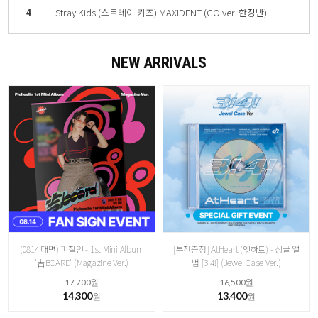
4
Stray Kids (스트레이 키즈) MAXIDENT (GO ver. 한정반)
NEW ARRIVALS
(0814 대면) 피철인 - 1st Mini Album
[특전증정] AtHeart (앳하트) - 싱글 앨
'吉BOARD' (Magazine Ver.)
범 [3!4!] (Jewel Case Ver.)
17,700원
16,500원
14,300
13,400
원
원