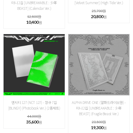
미니 2집 [ UNBREAKABLE : 少年
[Velvet Summer] (High Tide Ver.)
BEAST] ( Calendar Ver.)
25,700원
20,800
12,800원
원
10,400
원
엔시티 127 (NCT 127) - 정규 7집
ALPHA DRIVE ONE (알파드라이브원) -
[BLINGY] (Photobook Ver.) (2종세트)
미니 2집 [ UNBREAKABLE : 少年
BEAST] ( Fragile Beast Ver.)
44,000원
35,600
23,800원
원
19,300
원