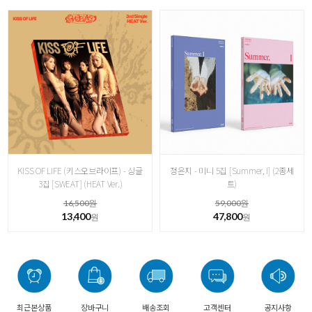
KISS OF LIFE (키스오브라이프) - 싱글
정은지 - 미니 5집 [Summer, I] (2종세
3집 [ SWEAT] (HEAT Ver.)
트)
16,500원
59,000원
13,400
47,800
원
원
최근본상품
장바구니
배송조회
고객센터
공지사항