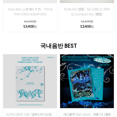
Stray Kids (스트레이 키즈) - THIS &
YEONJUN (연준) - NO LABELS: PART
THAT (FANS ALBUM VER.)
02 (Compact Ver.) [랜덤]
16,500원
16,500원
13,400
13,400
원
원
국내음반 BEST
ALPHA DRIVE ONE (알파드라이브원) -
레드벨벳 (Red Velvet) - 여름 미니앨범