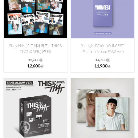
Stray Kids (스트레이 키즈) - THIS &
Young K (DAY6) - YOUNGEST
THAT (& VER.) (랜덤)
(Platform Album FANS ver.)
15,600원
14,700원
12,600
11,900
원
원