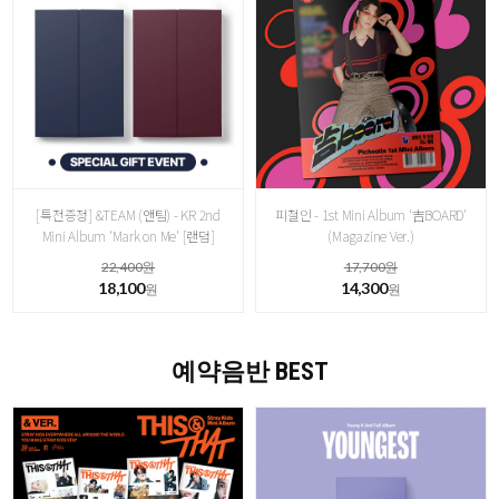
[특전증정] &TEAM (앤팀) - KR 2nd
피철인 - 1st Mini Album '吉BOARD'
Mini Album 'Mark on Me' [랜덤]
(Magazine Ver.)
22,400원
17,700원
18,100
14,300
원
원
예약음반 BEST