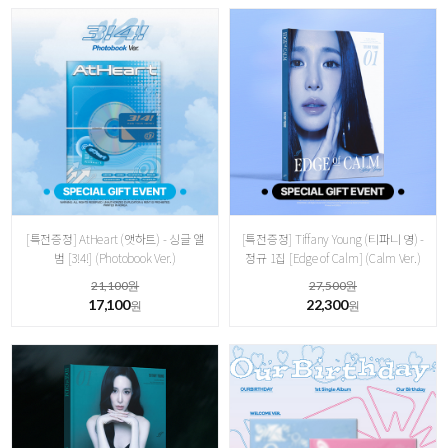
[특전증정] AtHeart (앳하트) - 싱글 앨
[특전증정] Tiffany Young (티파니 영) -
범 [3!4!] (Photobook Ver.)
정규 1집 [ Edge of Calm] ( Calm Ver.)
21,100원
27,500원
17,100
22,300
원
원