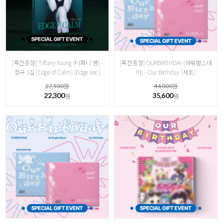
[특전증정] Tiffany Young (티파니 영) -
[특전증정] OURBIRTHDAY (아워벌스데
정규 1집 [ Edge of Calm] (Edge Ver.)
이) - Our Birthday [세트]
27,500원
44,000원
22,300
35,600
원
원