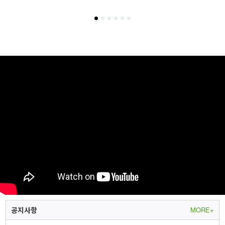
1
[특전증정] 르세라핌(LE SSERAFIM) - LENIVERSE PHOTOBOOK : FIMbidi-Bobbidi-Boo
2
[특전증정] 르세라핌(LE SSERAFIM) - LE SSERAFIM's DAY OFF IN JEJU PHOTOBOOK
3
TREASURE(트레저) - [THE SECOND STEP : CHAPTER TWO] 2nd MINI ALBUM YG TAG ALBUM (RANDOM ver.) [4종 중 랜덤 1종]
공지사항
MORE+