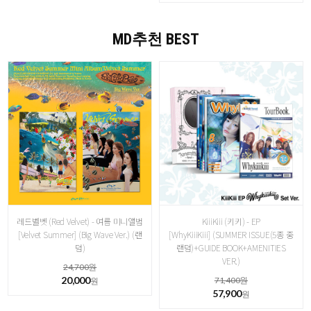
MD추천 BEST
레드벨벳 (Red Velvet) - 여름 미니앨범
KiiiKiii (키키) - EP
[Velvet Summer] (Big Wave Ver.) (랜
[WhyKiiiKiii] (SUMMER ISSUE(5종 중
덤)
랜덤)+GUIDE BOOK+AMENITIES
VER.)
24,700원
20,000
71,400원
원
57,900
원