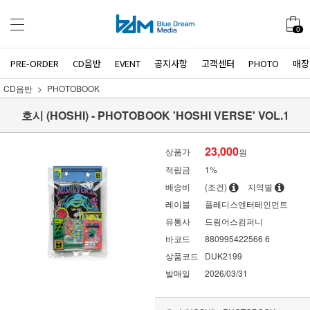
0
PRE-ORDER
CD음반
EVENT
공지사항
고객센터
PHOTO
매장
CD음반
PHOTOBOOK
호시 (HOSHI) - PHOTOBOOK 'HOSHI VERSE' VOL.1
23,000
상품가
원
적립금
1%
배송비
(조건)
지역별
레이블
플레디스엔터테인먼트
유통사
드림어스컴퍼니
바코드
880995422566 6
상품코드
DUK2199
발매일
2026/03/31