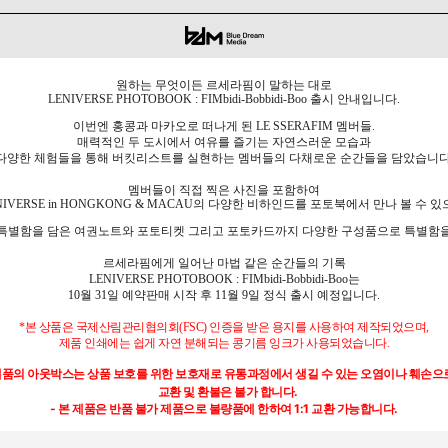
원하는 무엇이든 르세라핌이 말하는 대로
LENIVERSE PHOTOBOOK : FIMbidi-Bobbidi-Boo 출시 안내입니다.
이번엔 홍콩과 마카오로 떠나게 된 LE SSERAFIM 멤버들.
매력적인 두 도시에서 여유를 즐기는 자연스러운 모습과
다양한 체험들을 통해 버킷리스트를 실현하는 멤버들의 다채로운 순간들을 담았습니다
멤버들이 직접 찍은 사진을 포함하여
NIVERSE in HONGKONG & MACAU의 다양한 비하인드를 포토북에서 만나 볼 수 있
 특별함을 담은 여권노트와 포토티켓 그리고 포토카드까지 다양한 구성품으로 특별함을
르세라핌에게 일어난 마법 같은 순간들의 기록
LENIVERSE PHOTOBOOK : FIMbidi-Bobbidi-Boo는
10월 31일 예약판매 시작 후 11월 9일 정식 출시 예정입니다.
*
본 상품은 국제산림관리협의회
(FSC)
인증을 받은 용지를 사용하여 제작되었으며
,
제품 인쇄에는 쉽게 자연 분해되는 콩기름 잉크가 사용되었습니다
.
제품의 아웃박스는 상품 보호를 위한 보호재로 유통과정에서 생길 수 있는 오염이나 훼손으
교환 및 환불은 불가 합니다
.
-
본 제품은 반품 불가 제품으로 불량품에 한하여
1:1
교환 가능합니다
.