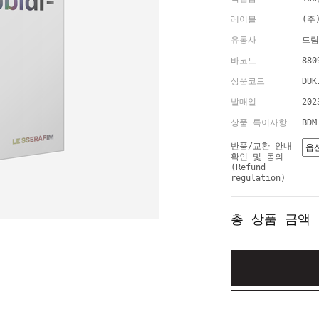
레이블
(주
유통사
드림
바코드
880
상품코드
DUK
발매일
202
상품 특이사항
BD
반품/교환 안내
확인 및 동의
(Refund
regulation)
총 상품 금액