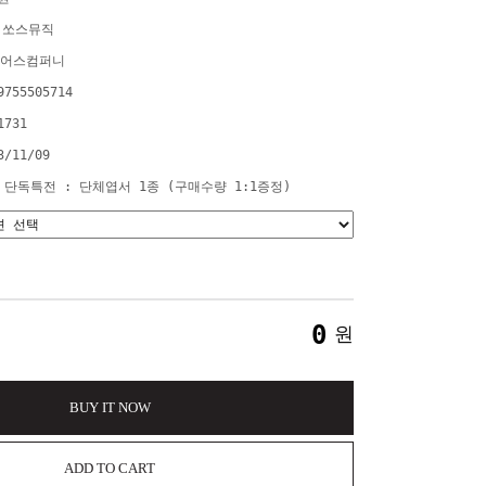
)쏘스뮤직
어스컴퍼니
9755505714
1731
3/11/09
M 단독특전 : 단체엽서 1종 (구매수량 1:1증정)
0
원
BUY IT NOW
ADD TO CART