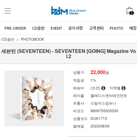
0
PRE-ORDER
CD음반
EVENT
공지사항
고객센터
PHOTO
매장
CD음반
PHOTOBOOK
세븐틴 (SEVENTEEN) - SEVENTEEN [GOING] Magazine Vo
l.2
22,000
상품가
원
적립금
1%
배송비
(조건)
지역별
레이블
플레디스엔터테인먼트
유통사
드림어스컴퍼니
바코드
8809755505530
상품코드
DUK1713
발매일
2023/08/09