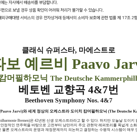
클래식 슈퍼스타
,
마에스트로
파보 예르비
Paavo Jar
 캄머필하모닉
The Deutsche Kammerphil
베토벤 교향곡
4&7
번
Beethoven Symphony Nos. 4&7
(Paavo Jarvi)
와 세계 정상의 오케스트라 도이치 캄머필하모닉
(The Deutsche 
ilharmonie Bremen)
은
42
년된 신생 오케스트라라고 할 수 있다
.
하지만 오늘날 도이키
 안정적인 연주력을 바탕으로 고전부터 낭만까지 주요 관현악 레퍼토리를 폭넓게 소
 물론 오케스트라의 운영과 재정문제까지 의논하고 결정하는 수평적 시스템이 매우