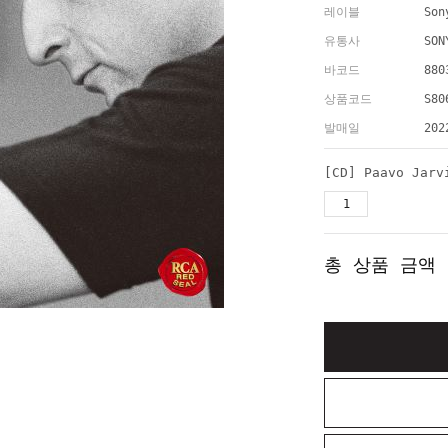
레이블
Son
유통사
SON
바코드
880
상품코드
S80
발매일
202
총 상품 금액