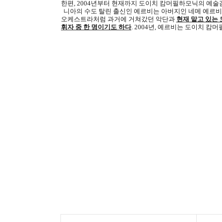
한편
, 2004
년부터 현재까지 도이치 캄머필하모닉의 예술감
니아의 수도 탈린 출신인 예르비는 아버지인 네메 예르비
오케스트라처럼 과거에 거쳐갔던 악단과
현재 맡고 있는
휘자 중 한 명이기도 하다
. 2004
년
,
예르비는 도이치 캄머