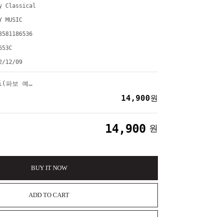
y Classical
Y MUSIC
3581186536
653C
2/12/09
[CD] Paavo Jarvi(파보 예르비) - Beethoven Symphony Nos. 4&7 [The Deutsche Kammerphilharmonie Bremen]
14,900
원
14,900
원
BUY IT NOW
ADD TO CART