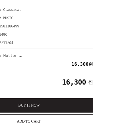
y Classical
Y MUSIC
3581186499
649C
2/11/04
[CD] Anne Sophie Mutter & Pablo Ferrandez(안네소피무터 &파블로페란데스) - Brahms: Double Concerto & C. Schumann: Piano Trio
16,300
원
16,300
원
BUY IT NOW
ADD TO CART