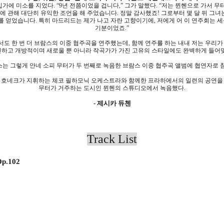
입가에 미소를 지었다
.
“
9
년 전쯤이었을 겁니다
,
” 그가 말했다
.
“저는 뮌헨으로 가서 무
에 관해 대단히 유익한 조언을 해 주었습니다
.
정말 감사했죠
!
그로부터 몇 달 뒤 그녀
를 얻었습니다
.
특히 마드리드는 제가 나고 자란 고향이기에
,
저에게 어 이 연주회는 
기분이었죠
.
”
서도 한 번 더 브람스의 이중 협주곡을 연주했는데
,
함께 연주를 하는 내내 저는 우리가
하고 개방적이며 새로울 뿐 아니라 작곡가가 가진 고유의 스타일에도 완벽하게 들어
는 그렇게 안네 소피 무터가 두 번째로 녹음한 브람스 이중 협주곡 앨범에 협연자로
 호네크가 지휘하는 체코 필하모닉 오케스트라와 함께한 프라하에서의 일련의 공연을
무터가 거주하는 도시인 뮌헨의 스튜디오에서 녹음했다
.
-
제시카 듀첸
Track List
Op.102