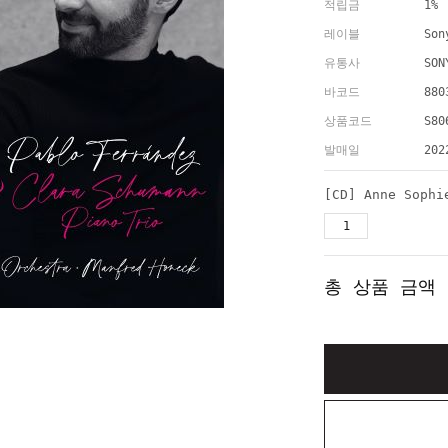
적립금
1%
레이블
Son
유통사
SON
바코드
880
상품코드
S80
발매일
202
총 상품 금액