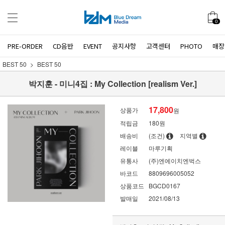
0
PRE-ORDER
CD음반
EVENT
공지사항
고객센터
PHOTO
매장
BEST 50
BEST 50
박지훈 - 미니4집 : My Collection [realism Ver.]
17,800
상품가
원
적립금
180원
배송비
(조건)
지역별
레이블
마루기획
유통사
(주)엔에이치엔벅스
바코드
8809696005052
상품코드
BGCD0167
발매일
2021/08/13