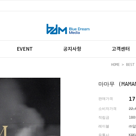
EVENT
공지사항
고객센터
HOME
>
BEST
마마무 (MAMA
17
판매가격
소비자가격
22,
적립금
18
레이블
㈜알
유통사
KAK