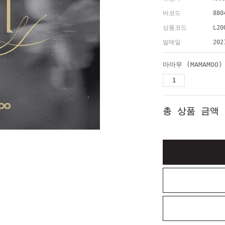
바코드
880
상품코드
L20
발매일
202
총 상품 금액