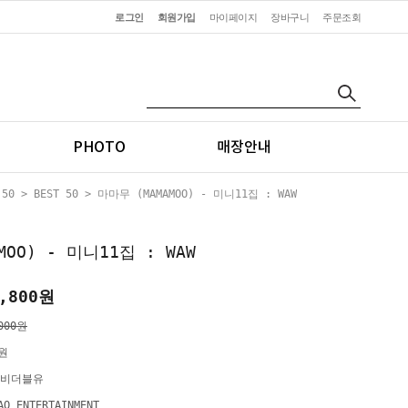
로그인
회원가입
마이페이지
장바구니
주문조회
PHOTO
매장안내
 50
>
BEST 50
> 마마무 (MAMAMOO) - 미니11집 : WAW
MOO) - 미니11집 : WAW
,800
원
000원
0원
비더블유
AO ENTERTAINMENT