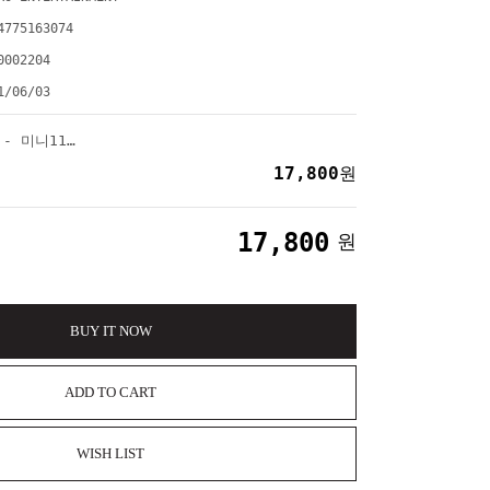
4775163074
0002204
1/06/03
마마무 (MAMAMOO) - 미니11집 : WAW
17,800
원
17,800
원
BUY IT NOW
ADD TO CART
WISH LIST