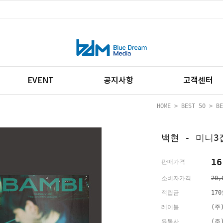
EVENT
공지사항
고객센터
HOME
>
BEST 50
>
BE
백현 - 미니3집 
16
판매가격
소비자가격
20,
적립금
17
레이블
(주
유통사
(주