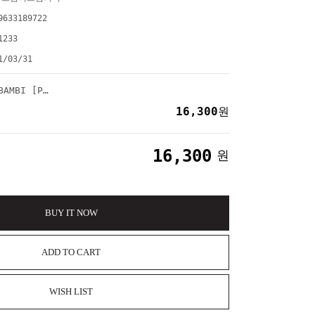
9633189722
1233
1/03/31
백현 - 미니3집 : BAMBI [PHOTO BOOK Ver.]
16,300
원
16,300
원
BUY IT NOW
ADD TO CART
WISH LIST