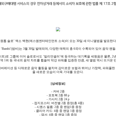
‘원톱 솔로’ 엑소 백현(에스엠엔터테인먼트 소속)이 오는 30일 새 미니앨범을 발표한다
‘Bambi’(밤비)는 3월 30일 발매되며, 다양한 매력의 총 6곡이 수록되어 있어 음악 팬
(딜라이트)로 그룹에 이어 솔로로서도 ‘밀리언셀러’에 등극하는 대기록을 세웠음은 물론, 
 지역 1위 등 국내외 음악 차트를 휩쓸며 막강 파워를 입증한 만큼, 새 앨범 역시 뜨거운 
컬래버레이션 등 다채로운 음악 활동을 펼치며 감미로운 보컬과 뛰어난 가창력, 파워풀한
줄 새로운 모습이 더욱 기대를 모은다.
[상세정보]
- 커버 2종
- 포토북 2종 88 p
- 가사지 2종 24 p
- 접지포스터: 버전별 2종 증정(총 4종)
- 시퀀스 필름: 2종 중 랜덤1종 증정
- 클리어 카드: 4종 중 랜덤 1종 증정
- 엽서: 4종 중 랜덤 1종 증정