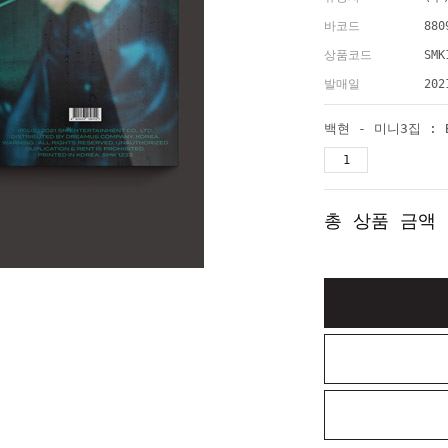
바코드
880
상품코드
SMK
발매일
202
총 상품 금액