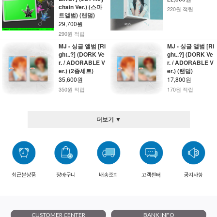
chain Ver.) (스마
220원 적립
트앨범) (랜덤)
29,700원
290원 적립
MJ - 싱글 앨범 [Ri
MJ - 싱글 앨범 [Ri
ght..?] (DORK Ve
ght..?] (DORK Ve
r. / ADORABLE V
r. / ADORABLE V
er.) (2종세트)
er.) (랜덤)
35,600원
17,800원
350원 적립
170원 적립
더보기 ▼
최근본상품
장바구니
배송조회
고객센터
공지사항
CUSTOMER CENTER
BANK INFO