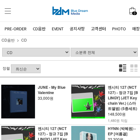
0
PRE-ORDER
CD음반
EVENT
공지사항
고객센터
PHOTO
매장
CD음반
CD
정렬
JUNE - My Blue
엔시티 127 (NCT
Valentine
127) - 정규 7집 [B
LINGY] (JET Key
33,000원
chain Ver.) (스마
트앨범) (5종세트)
148,500원
1,480원 적립
엔시티 127 (NCT
HYNN (박혜원) -
127) - 정규 7집 [B
EP [여름결]
LINGY] (JET Key
22,300원