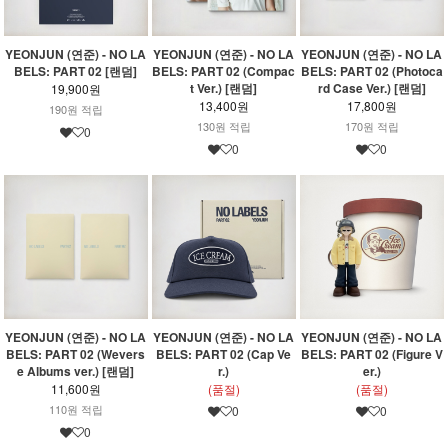
YEONJUN (연준) - NO LA
YEONJUN (연준) - NO LA
YEONJUN (연준) - NO LA
BELS: PART 02 [랜덤]
BELS: PART 02 (Compac
BELS: PART 02 (Photoca
t Ver.) [랜덤]
rd Case Ver.) [랜덤]
19,900원
13,400원
17,800원
190원 적립
130원 적립
170원 적립
0
0
0
YEONJUN (연준) - NO LA
YEONJUN (연준) - NO LA
YEONJUN (연준) - NO LA
BELS: PART 02 (Wevers
BELS: PART 02 (Cap Ve
BELS: PART 02 (Figure V
e Albums ver.) [랜덤]
r.)
er.)
11,600원
(품절)
(품절)
110원 적립
0
0
0