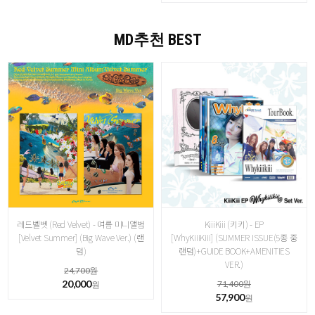
MD추천 BEST
레드벨벳 (Red Velvet) - 여름 미니앨범
KiiiKiii (키키) - EP
[Velvet Summer] (Big Wave Ver.) (랜
[WhyKiiiKiii] (SUMMER ISSUE(5종 중
덤)
랜덤)+GUIDE BOOK+AMENITIES
VER.)
24,700원
20,000
71,400원
원
57,900
원