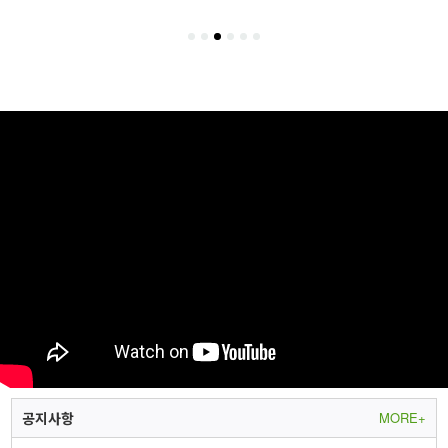
1
[특전증정] 르세라핌(LE SSERAFIM) - LENIVERSE PHOTOBOOK : FIMbidi-Bobbidi-Boo
2
[특전증정] 르세라핌(LE SSERAFIM) - LE SSERAFIM's DAY OFF IN JEJU PHOTOBOOK
공지사항
MORE+