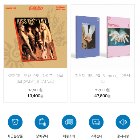
KISS OF LIFE (키스오브라이프) - 싱글
정은지 - 미니 5집 [Summer, I] (2종세
3집 [ SWEAT] (HEAT Ver.)
트)
16,500원
59,000원
13,400
47,800
원
원
최근본상품
장바구니
배송조회
고객센터
공지사항