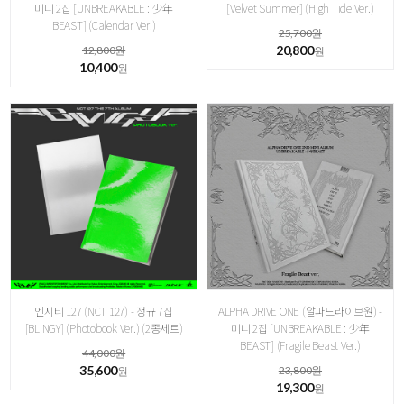
미니 2집 [ UNBREAKABLE : 少年
[Velvet Summer] (High Tide Ver.)
BEAST] ( Calendar Ver.)
25,700원
20,800
12,800원
원
10,400
원
엔시티 127 (NCT 127) - 정규 7집
ALPHA DRIVE ONE (알파드라이브원) -
[BLINGY] (Photobook Ver.) (2종세트)
미니 2집 [ UNBREAKABLE : 少年
BEAST] ( Fragile Beast Ver.)
44,000원
35,600
23,800원
원
19,300
원