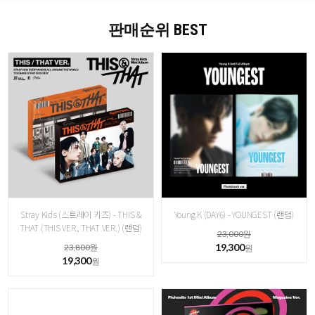
판매순위 BEST
Stray Kids (스트레이 키즈) - THIS &
Young K (DAY6) - YOUNGEST (랜덤)
THAT (THIS VER., THAT VER.) (랜덤)
23,000원
19,300
23,800원
원
19,300
원