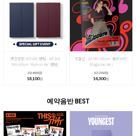
[특전증정] &TEAM (앤팀) - KR 2nd
피철인 - 1st Mini Album '吉BOARD'
Mini Album 'Mark on Me' [랜덤]
(Magazine Ver.)
22,400원
17,700원
18,100
14,300
원
원
예약음반 BEST