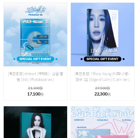
[특전증정] AtHeart (앳하트) - 싱글 앨
[특전증정] Tiffany Young (티파니 영) -
범 [3!4!] (Photobook Ver.)
정규 1집 [ Edge of Calm] ( Calm Ver.)
21,100원
27,500원
17,100
22,300
원
원