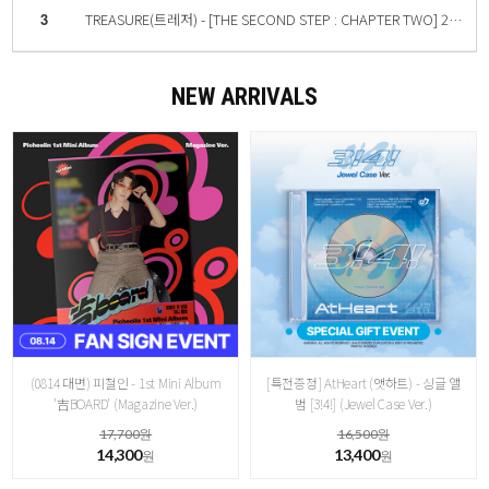
3
TREASURE(트레저) - [THE SECOND STEP : CHAPTER TWO] 2nd MINI ALBUM YG TAG ALBUM (RANDOM ver.) [4종 중 랜덤 1종]
4
Stray Kids (스트레이 키즈) MAXIDENT (GO ver. 한정반)
NEW ARRIVALS
(0814 대면) 피철인 - 1st Mini Album
[특전증정] AtHeart (앳하트) - 싱글 앨
'吉BOARD' (Magazine Ver.)
범 [3!4!] (Jewel Case Ver.)
17,700원
16,500원
14,300
13,400
원
원