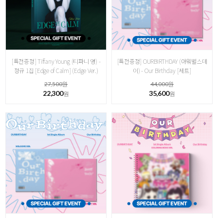
[특전증정] Tiffany Young (티파니 영) -
[특전증정] OURBIRTHDAY (아워벌스데
정규 1집 [ Edge of Calm] (Edge Ver.)
이) - Our Birthday [세트]
27,500원
44,000원
22,300
35,600
원
원