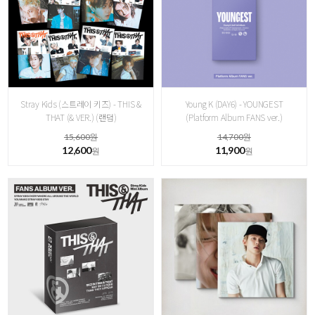
Stray Kids (스트레이 키즈) - THIS &
Young K (DAY6) - YOUNGEST
THAT (& VER.) (랜덤)
(Platform Album FANS ver.)
15,600원
14,700원
12,600
11,900
원
원