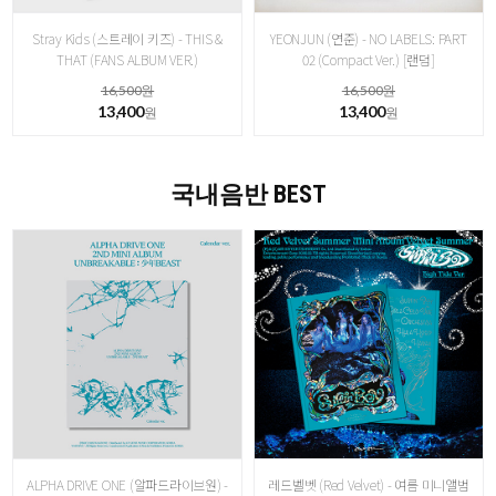
Stray Kids (스트레이 키즈) - THIS &
YEONJUN (연준) - NO LABELS: PART
THAT (FANS ALBUM VER.)
02 (Compact Ver.) [랜덤]
16,500원
16,500원
13,400
13,400
원
원
국내음반 BEST
ALPHA DRIVE ONE (알파드라이브원) -
레드벨벳 (Red Velvet) - 여름 미니앨범